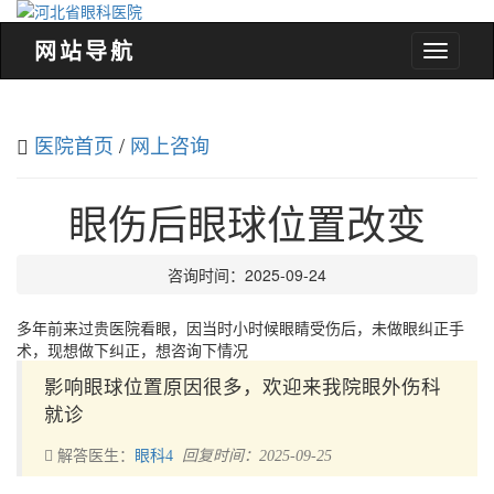
网站导航
河
北
省
眼
医院首页
/
网上咨询
科
医
院
眼伤后眼球位置改变
咨询时间：2025-09-24
多年前来过贵医院看眼，因当时小时候眼睛受伤后，未做眼纠正手
术，现想做下纠正，想咨询下情况
影响眼球位置原因很多，欢迎来我院眼外伤科
就诊
解答医生：
眼科4
回复时间：2025-09-25