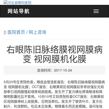
网站导航
河
北
省
眼
医院首页
/
网上咨询
科
医
院
右眼陈旧脉络膜视网膜病
变 视网膜机化膜
咨询时间：2017-10-24
5月23号在贵院检查，眼底血管造影报告：右眼陈旧脉络膜视网膜病
变 视网膜机化膜；OCT报告：右眼黄斑区视网膜前条带状强反光局
部牵引视网膜隆起增厚局部脱离。医生开了复方碘化钾滴眼液和障
眼明胶囊吃后不管用。10月10号又到贵院检查OCT报告：右眼黄斑
区视网膜神经上皮脱离，见明显牵拉。医生开了银杏叶片、复方石
斛片、利湿颗粒。吃后未见效果。眼睛看东西还是模糊。请问张铭